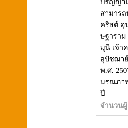
ปริญญาเ
สามารถพ
คริสต์ อ
ษฐาราม 
มุนี เจ
อุปัชฌา
พ.ศ. 25
มรณภาพวั
ปี
จำนวนผู้