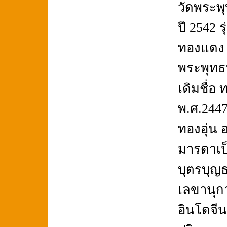
วัดพระพ
ปี 2542 ร
ทองแดง ป
พระพุทธ
เดิมชื่อ 
พ.ศ.244
ทองอุ่น 
มารดาเป็
บุตรบุญ
เลขานุก
อินโดจีน