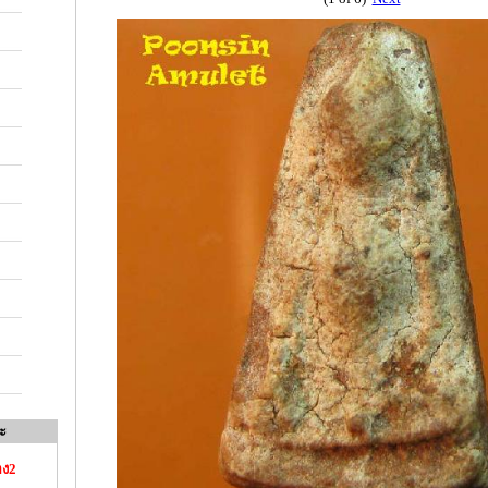
ะ
อง2