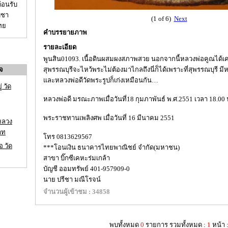
ต้อนรับ
ูชา
(1 of 6)
Next
ไทย
คำบรรยายภาพ
รายละเอียด
พูนสิน01093. เนื้อดินผสมผงสภาพสวย นอกจากนี้หลวงพ่อคูณได้เค
จ
สุพรรณบุรีจะไหว้พระไม่ต้องมาไกลถึงนี่ก็ได้เพราะที่สุพรรณบุรี มี
และหลวงพ่อดีวัดพระรูปก็เก่งเหมือนกัน…
 วัด
หลวงพ่อดี มรณะภาพเมื่อวันที่18 กุมภาพันธ์ พ.ศ.2551 เวลา 18.00 
พระราชทานเพลิงศพ เมื่อวันที่ 16 มีนาคม 2551
หลวง
าท
โทร 0813629567
อ วัด
***โอนเงิน ธนาคารไทยพาณิชย์ จำกัด(มหาชน)
สาขา บิ๊กซีเคหะร่มเกล้า
บัญชี ออมทรัพย์ 401-957909-0
นาย ปรีชา มณีโรจน์
จำนวนผู้เข้าชม : 34858
พบทั้งหมด
0
รายการ รวมทั้งหมด :
1
หน้า 