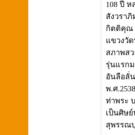
108 ปี ห
สังวราภิ
กิตติคุณ
แขวงวัด
สภาพสวย
รุ่นแรกม
อันลือลั
พ.ศ.2538
ท่าพระ บ
เป็นศิษย
สุพรรณบุ