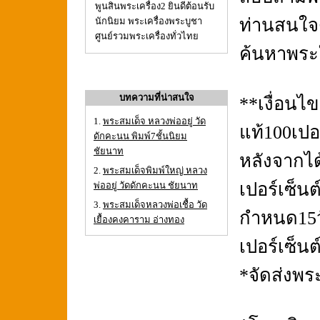
พูนสินพระเครื่อง2 ยินดีต้อนรับ
ท่านสนใจ
นักนิยม พระเครื่องพระบูชา
ศูนย์รวมพระเครื่องทั่วไทย
ค้นหาพระ
บทความที่น่าสนใจ
**เงื่อนไ
1.
พระสมเด็จ หลวงพ่ออยู่ วัด
แท้100เปอ
ดักคะนน พิมพ์7ชั้นนิยม
ชัยนาท
หลังจากได
2.
พระสมเด็จพิมพ์ใหญ่ หลวง
เปอร์เซ็น
พ่ออยู่ วัดดักคะนน ชัยนาท
3.
พระสมเด็จหลวงพ่อเชื้อ วัด
กำหนด15ว
เยื้องคงคาราม อ่างทอง
เปอร์เซ็นต
*จัดส่งพร