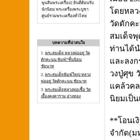
พูนสินพระเครื่อง2 ยินดีต้อนรับ
โดยหลวง
นักนิยม พระเครื่องพระบูชา
ศูนย์รวมพระเครื่องทั่วไทย
วัดดักค
สมเด็จพุ
บทความที่น่าสนใจ
ท่านได้
1.
พระสมเด็จ หลวงพ่ออยู่ วัด
และลงกรุ
ดักคะนน พิมพ์7ชั้นนิยม
ชัยนาท
วงปู่ศุ
2.
พระสมเด็จพิมพ์ใหญ่ หลวง
พ่ออยู่ วัดดักคะนน ชัยนาท
แคล้วค
3.
พระสมเด็จหลวงพ่อเชื้อ วัด
เยื้องคงคาราม อ่างทอง
นิยมเป็น
**โอนเง
จำกัด(ม