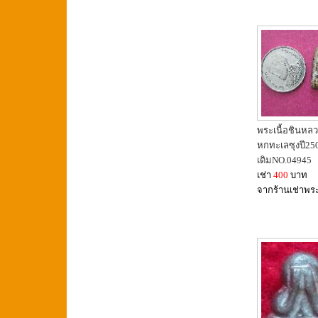
พระเนื้อชินหลว
หกทะเลซุงปี25
เดิมNO.04945
เช่า
400
บาท
จากร้านเช่าพร