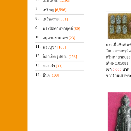
เนื้อโลหะ
[1,193]
7 .
เหรียญ
[6,596]
8 .
เครื่องราง
[301]
9 .
พระปิดตามหาอุตต์
[80]
10 .
จตุคามรามเทพ
[23]
พระเนื้อชินพิ
11 .
พระบูชา
[100]
ใบมะขามกรุวั
12 .
ล็อกเก็ต รูปถ่าย
[253]
ศรีมหาธาตุ6อง
เดิมNO.05081
13 .
ของเก่า
[33]
เช่า
5,000
บาท
14 .
อื่นๆ
[103]
จากร้านเช่าพร