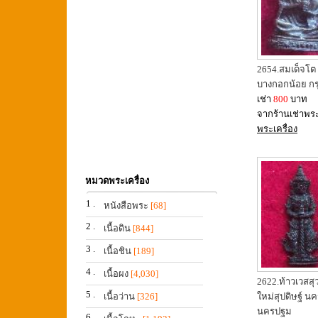
2654.สมเด็จโต 
บางกอกน้อย กร
เช่า
800
บาท
จากร้านเช่าพร
พระเครื่อง
หมวดพระเครื่อง
1 .
หนังสือพระ
[68]
2 .
เนื้อดิน
[844]
3 .
เนื้อชิน
[189]
4 .
เนื้อผง
[4,030]
2622.ท้าวเวสสุ
5 .
เนื้อว่าน
[326]
ใหม่สุปดิษฐ์ นค
นครปฐม
6 .