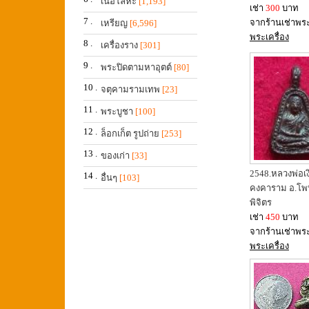
เนื้อโลหะ
[1,193]
เช่า
300
บาท
7 .
จากร้านเช่าพร
เหรียญ
[6,596]
พระเครื่อง
8 .
เครื่องราง
[301]
9 .
พระปิดตามหาอุตต์
[80]
10 .
จตุคามรามเทพ
[23]
11 .
พระบูชา
[100]
12 .
ล็อกเก็ต รูปถ่าย
[253]
13 .
ของเก่า
[33]
2548.หลวงพ่อเง
14 .
อื่นๆ
[103]
คงคาราม อ.โพ
พิจิตร
เช่า
450
บาท
จากร้านเช่าพร
พระเครื่อง