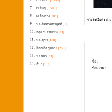
เนื้อโลหะ
[1,193]
7 .
เหรียญ
[6,596]
8 .
เครื่องราง
[301]
รายละเอียด :
สวยเ
9 .
พระปิดตามหาอุตต์
[80]
10 .
จตุคามรามเทพ
[23]
11 .
พระบูชา
[100]
12 .
ล็อกเก็ต รูปถ่าย
[253]
13 .
ของเก่า
[33]
ชื่อ :
14 .
อื่นๆ
[103]
ข้อความ :